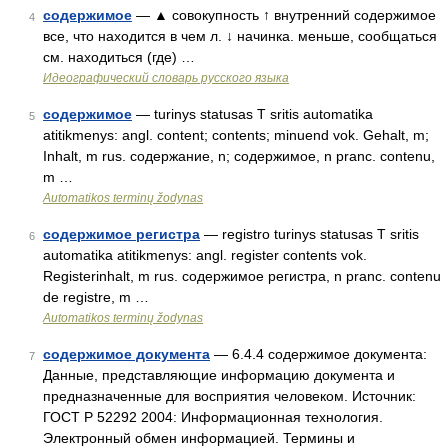
содержимое
— ▲ совокупность ↑ внутренний содержимое
4
все, что находится в чем л. ↓ начинка. меньше, сообщаться
см. находиться (где) …
Идеографический словарь русского языка
содержимое
— turinys statusas T sritis automatika
5
atitikmenys: angl. content; contents; minuend vok. Gehalt, m;
Inhalt, m rus. содержание, n; содержимое, n pranc. contenu,
m …
Automatikos terminų žodynas
содержимое регистра
— registro turinys statusas T sritis
6
automatika atitikmenys: angl. register contents vok.
Registerinhalt, m rus. содержимое регистра, n pranc. contenu
de registre, m …
Automatikos terminų žodynas
содержимое документа
— 6.4.4 содержимое документа:
7
Данные, представляющие информацию документа и
предназначенные для восприятия человеком. Источник:
ГОСТ Р 52292 2004: Информационная технология.
Электронный обмен информацией. Термины и