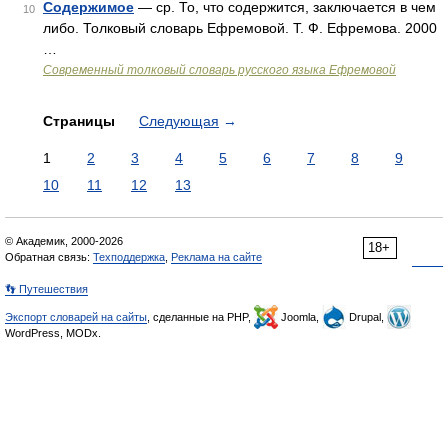
Содержимое
— ср. То, что содержится, заключается в чем
10
либо. Толковый словарь Ефремовой. Т. Ф. Ефремова. 2000
…
Современный толковый словарь русского языка Ефремовой
Страницы
Следующая
→
1
2
3
4
5
6
7
8
9
10
11
12
13
© Академик, 2000-2026
18+
Обратная связь:
Техподдержка
,
Реклама на сайте
👣 Путешествия
Экспорт словарей на сайты
, сделанные на PHP,
Joomla,
Drupal,
WordPress, MODx.